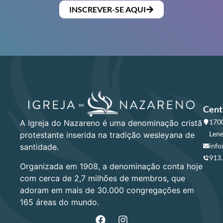
INSCREVER-SE AQUI
Cent
1700
A Igreja do Nazareno é uma denominação cristã
Lene
protestante inserida na tradição wesleyana de
info
santidade.
913
Organizada em 1908, a denominação conta hoje
com cerca de 2,7 milhões de membros, que
adoram em mais de 30.000 congregações em
165 áreas do mundo.