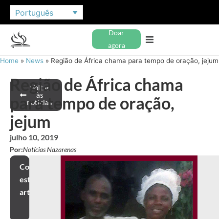
Português
Doar
agora
Home
»
News
»
Região de África chama para tempo de oração, jejum
Região de África chama
Voltar
às
para tempo de oração,
notícias
jejum
julho 10, 2019
Por:
Notícias Nazarenas
Compartilhar
este
artigo