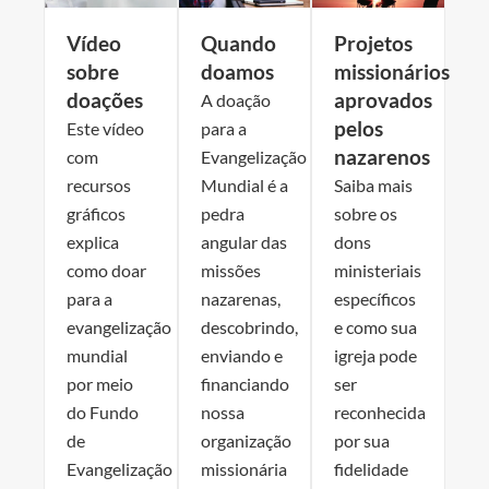
Vídeo
Quando
Projetos
sobre
doamos
missionários
doações
aprovados
A doação
pelos
Este vídeo
para a
nazarenos
com
Evangelização
recursos
Mundial é a
Saiba mais
gráficos
pedra
sobre os
explica
angular das
dons
como doar
missões
ministeriais
para a
nazarenas,
específicos
evangelização
descobrindo,
e como sua
mundial
enviando e
igreja pode
por meio
financiando
ser
do Fundo
nossa
reconhecida
de
organização
por sua
Evangelização
missionária
fidelidade