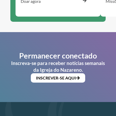
Doar agora
Missõ
Permanecer conectado
Inscreva-se para receber notícias semanais
da Igreja do Nazareno.
INSCREVER-SE AQUI