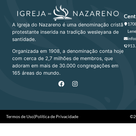
Cent
1700
A Igreja do Nazareno é uma denominação cristã
Lene
protestante inserida na tradição wesleyana de
info
santidade.
913
Organizada em 1908, a denominação conta hoje
com cerca de 2,7 milhões de membros, que
adoram em mais de 30.000 congregações em
165 áreas do mundo.
Termos de Uso
|
Política de Privacidade
©20