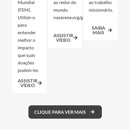
Mundial
ao redor do
ao trabalho
(FEM).
mundo.
missionário.
Utilize-o
nazarene.org/give
para
SAIBA
MAIS
entender
ASSISTIR
VÍDEO
melhor o
impacto
que suas
doações
podem ter.
ASSISTIR
VÍDEO
CLIQUE PARA VER MAIS