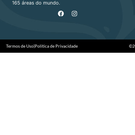
165 áreas do mundo.
Termos de Uso
|
Política de Privacidade
©20