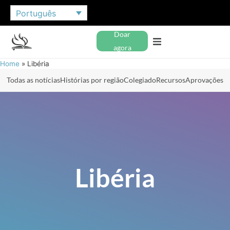
Português
Doar
agora
Home
»
Libéria
Todas as notícias
Histórias por região
Colegiado
Recursos
Aprovações
Libéria