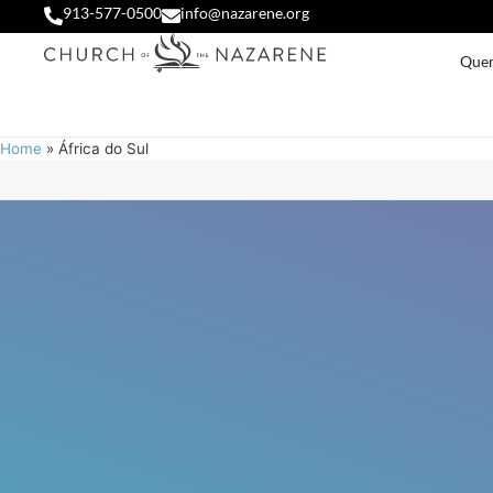
913-577-0500
info@nazarene.org
Que
Home
»
África do Sul