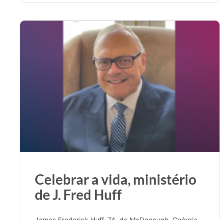
Celebrar a vida, ministério
de J. Fred Huff
James Frederick Huff, 74, de McDonough, Geórgia,