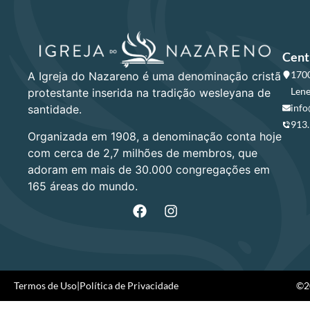
Cent
1700
A Igreja do Nazareno é uma denominação cristã
Lene
protestante inserida na tradição wesleyana de
info
santidade.
913
Organizada em 1908, a denominação conta hoje
com cerca de 2,7 milhões de membros, que
adoram em mais de 30.000 congregações em
165 áreas do mundo.
Termos de Uso
|
Política de Privacidade
©20