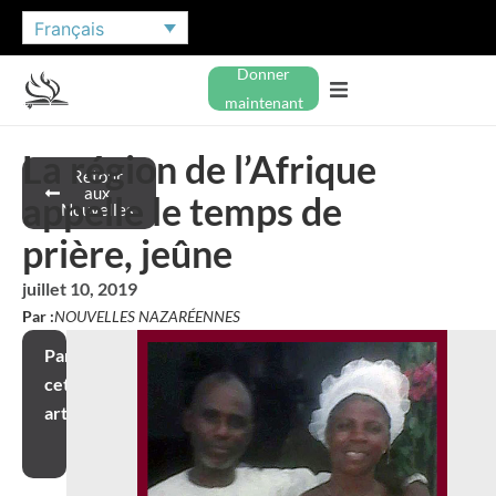
Français
Donner
maintenant
La région de l’Afrique
Retour
aux
appelle le temps de
Nouvelles
prière, jeûne
juillet 10, 2019
Par :
NOUVELLES NAZARÉENNES
Partager
cet
article