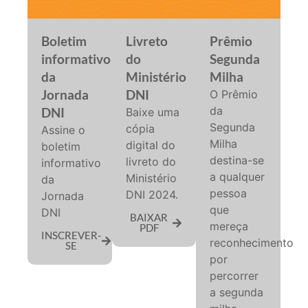
Boletim
Livreto
Prêmio
informativo
do
Segunda
da
Ministério
Milha
Jornada
DNI
O Prêmio
da
DNI
Baixe uma
Segunda
cópia
Assine o
Milha
digital do
boletim
destina-se
livreto do
informativo
a qualquer
Ministério
da
pessoa
DNI 2024.
Jornada
que
DNI
BAIXAR
mereça
PDF
INSCREVER-
reconhecimento
SE
por
percorrer
a segunda