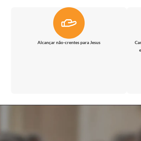
Alcançar não-crentes para Jesus
Cam
e