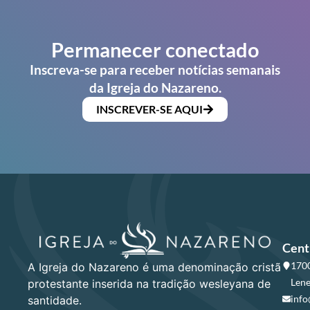
Permanecer conectado
Inscreva-se para receber notícias semanais
da Igreja do Nazareno.
INSCREVER-SE AQUI
Cent
1700
A Igreja do Nazareno é uma denominação cristã
Lene
protestante inserida na tradição wesleyana de
info
santidade.