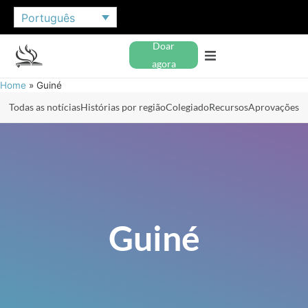
Português
Doar
agora
Home
»
Guiné
Todas as notícias
Histórias por região
Colegiado
Recursos
Aprovações
Guiné