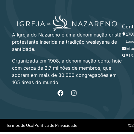
Cent
1700
A Igreja do Nazareno é uma denominação cristã
Lene
protestante inserida na tradição wesleyana de
info
santidade.
913
Organizada em 1908, a denominação conta hoje
com cerca de 2,7 milhões de membros, que
adoram em mais de 30.000 congregações em
165 áreas do mundo.
Termos de Uso
|
Política de Privacidade
©20