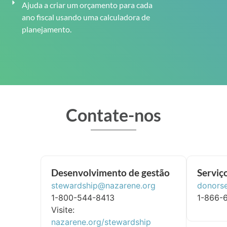
Ajuda a criar um orçamento para cada
ano fiscal usando uma calculadora de
planejamento.
Contate-nos
Desenvolvimento de gestão
Serviç
stewardship@nazarene.org
donors
1-800-544-8413
1-866-
Visite:
nazarene.org/stewardship