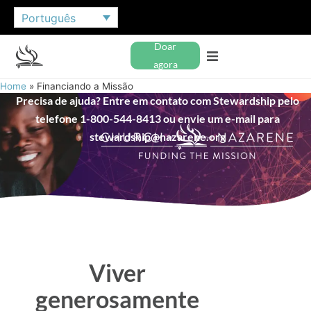
Português
Doar
agora
Home
»
Financiando a Missão
Precisa de ajuda? Entre em contato com Stewardship pelo
telefone 1-800-544-8413 ou envie um e-mail para
stewardship@nazarene.org
Viver
generosamente