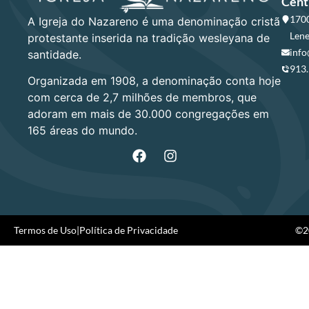
Cent
1700
A Igreja do Nazareno é uma denominação cristã
Lene
protestante inserida na tradição wesleyana de
info
santidade.
913
Organizada em 1908, a denominação conta hoje
com cerca de 2,7 milhões de membros, que
adoram em mais de 30.000 congregações em
165 áreas do mundo.
Termos de Uso
|
Política de Privacidade
©20