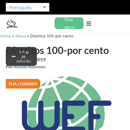
Português
Doar
agora
Home
»
News
»
Distritos 100-por cento
Distritos 100-por cento
Voltar
às
dezembro 16, 2019
notícias
Por:
Notícias Nazarenas
EUA / CANADÁ