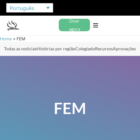
Português
Doar
agora
Home
»
FEM
Todas as notícias
Histórias por região
Colegiado
Recursos
Aprovações
FEM