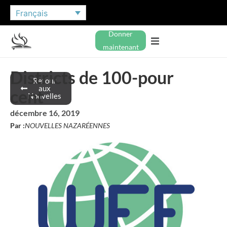
Français
Donner
maintenant
Districts de 100-pour
Retour
aux
cent
Nouvelles
décembre 16, 2019
Par :
NOUVELLES NAZARÉENNES