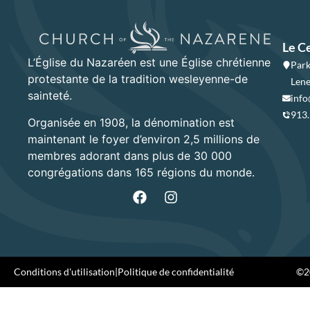
Le C
L’Église du Nazaréen est une Église chrétienne
Park
protestante de la tradition wesleyenne-de
Lene
sainteté.
info
913
Organisée en 1908, la dénomination est
maintenant le foyer d’environ 2,5 millions de
membres adorant dans plus de 30 000
congrégations dans 165 régions du monde.
Conditions d'utilisation
|
Politique de confidentialité
©20