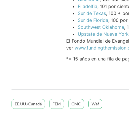
Filadelfia
, 101 por cien
Sur de Texas
, 100 + po
Sur de Florida
, 100 por
Southwest Oklahoma
, 
Upstate de Nueva York
El Fondo Mundial de Evangeli
ver
www.fundingthemission.
*= 15 años en una fila de p
EE.UU./Canadá
FEM
GMC
Wef