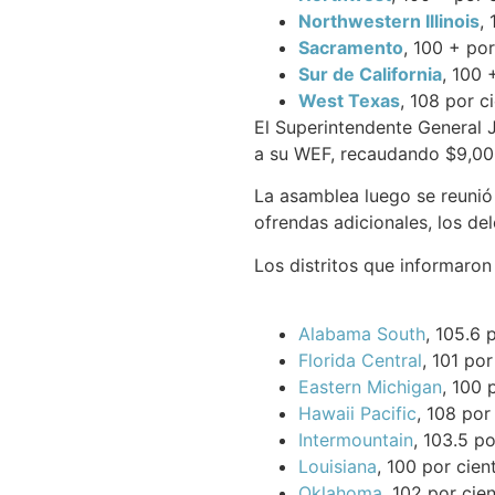
Northwestern Illinois
,
Sacramento
, 100 + por
Sur de California
, 100 
West Texas
, 108 por c
El Superintendente General J
a su WEF, recaudando $9,000
La asamblea luego se reunió 
ofrendas adicionales, los del
Los distritos que informaron
Alabama South
, 105.6 
Florida Central
, 101 por
Eastern Michigan
, 100 
Hawaii Pacific
, 108 por
Intermountain
, 103.5 p
Louisiana
, 100 por cien
Oklahoma
, 102 por cie