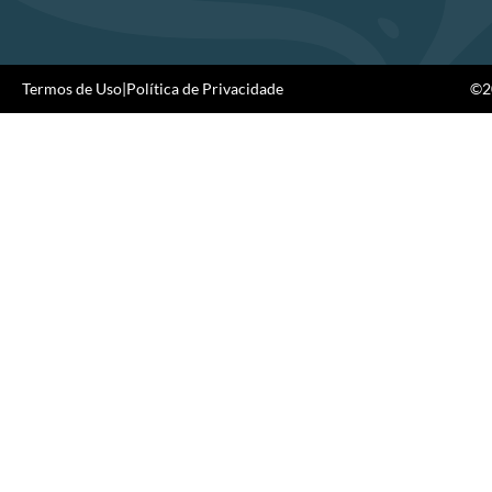
Termos de Uso
|
Política de Privacidade
©20