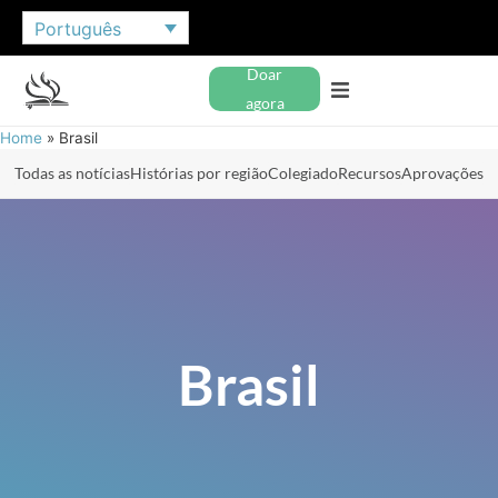
Português
Doar
agora
Home
»
Brasil
Todas as notícias
Histórias por região
Colegiado
Recursos
Aprovações
Brasil