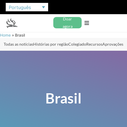
Português
Doar
agora
Home
»
Brasil
Todas as notícias
Histórias por região
Colegiado
Recursos
Aprovações
Brasil