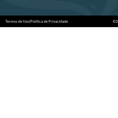
Termos de Uso
|
Política de Privacidade
©20