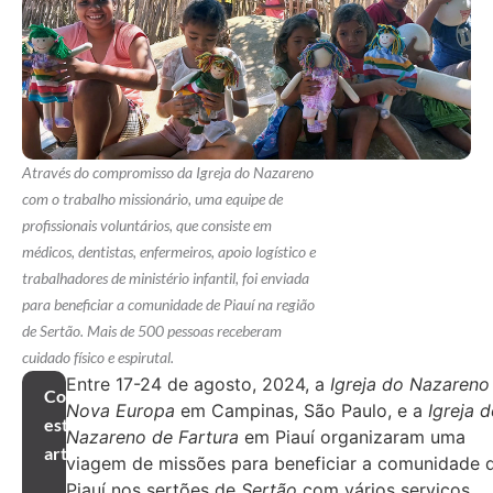
Através do compromisso da Igreja do Nazareno
com o trabalho missionário, uma equipe de
profissionais voluntários, que consiste em
médicos, dentistas, enfermeiros, apoio logístico e
trabalhadores de ministério infantil, foi enviada
para beneficiar a comunidade de Piauí na região
de Sertão. Mais de 500 pessoas receberam
cuidado físico e espirutal.
Entre 17-24 de agosto, 2024, a
Igreja do Nazareno
Compartilhar
Nova Europa
em Campinas, São Paulo, e a
Igreja 
este
Nazareno de Fartura
em Piauí organizaram uma
artigo
viagem de missões para beneficiar a comunidade 
Piauí nos sertões de
Sertão
com vários serviços,