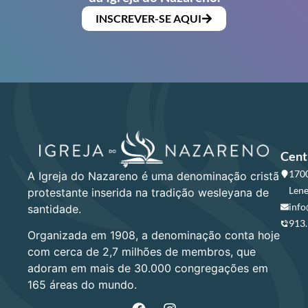
INSCREVER-SE AQUI
Cent
1700
A Igreja do Nazareno é uma denominação cristã
Lene
protestante inserida na tradição wesleyana de
info
santidade.
913
Organizada em 1908, a denominação conta hoje
com cerca de 2,7 milhões de membros, que
adoram em mais de 30.000 congregações em
165 áreas do mundo.