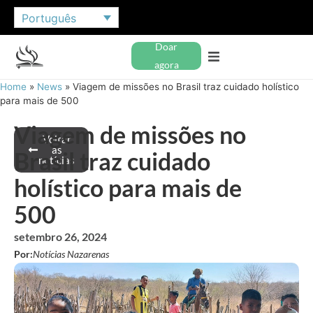
Português
Doar
agora
Home
»
News
»
Viagem de missões no Brasil traz cuidado holístico
para mais de 500
Viagem de missões no
Voltar
às
Brasil traz cuidado
notícias
holístico para mais de
500
setembro 26, 2024
Por:
Notícias Nazarenas