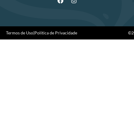
Termos de Uso
|
Política de Privacidade
©20