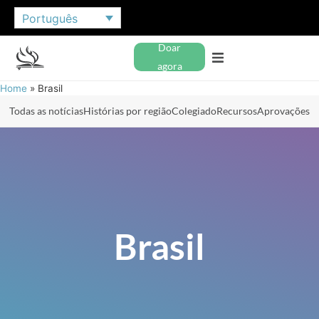
Português
Doar
agora
Home
»
Brasil
Todas as notícias
Histórias por região
Colegiado
Recursos
Aprovações
Brasil