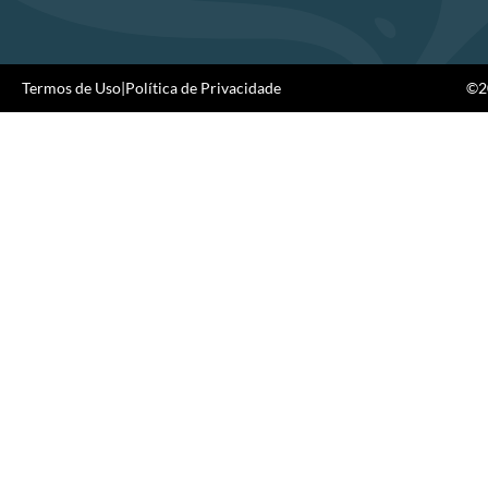
Termos de Uso
|
Política de Privacidade
©20