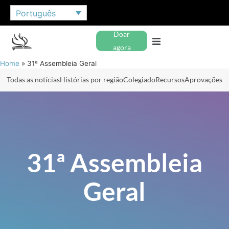
Português
Doar
agora
Home
»
31ª Assembleia Geral
Todas as notícias
Histórias por região
Colegiado
Recursos
Aprovações
31ª Assembleia
Geral