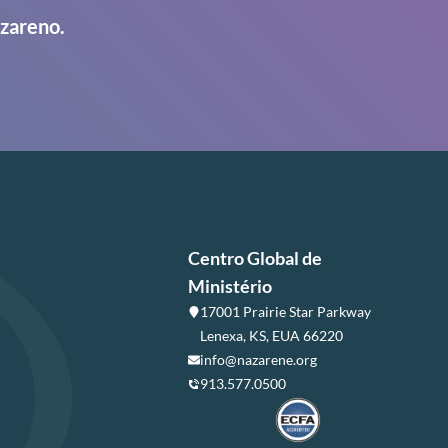
azareno.
Centro Global de
Ministério
17001 Prairie Star Parkway
Lenexa, KS, EUA 66220
info@nazarene.org
913.577.0500