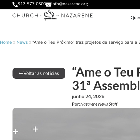
913-577-0500
info@nazarene.org
Que
Home
»
News
»
“Ame o Teu Próximo” traz projetos de serviço para a 
“Ame o Teu P
Voltar às notícias
31ª Assembl
junho 24, 2026
Por:
Nazarene News Staff