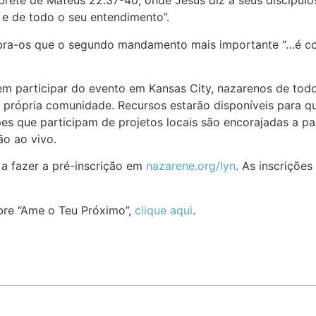
ete de Mateus 22.37-40, onde Jesus diz a seus discípulo
 e de todo o seu entendimento”.
ra-os que o segundo mandamento mais importante “…é com
em participar do evento em Kansas City, nazarenos de tod
própria comunidade. Recursos estarão disponíveis para qu
uipes que participam de projetos locais são encorajadas a 
ão ao vivo.
 a fazer a pré-inscrição em
nazarene.org/lyn
. As inscriçõe
bre “Ame o Teu Próximo”,
clique aqui
.