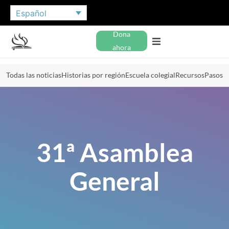
Español
Dona
ahora
Todas las noticias
Historias por región
Escuela colegial
Recursos
Pasos
31ª Asamblea
General