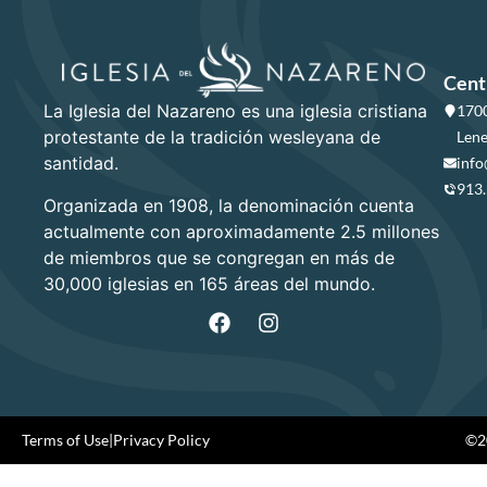
Cent
La Iglesia del Nazareno es una iglesia cristiana
1700
protestante de la tradición wesleyana de
Lene
santidad.
info
913
Organizada en 1908, la denominación cuenta
actualmente con aproximadamente 2.5 millones
de miembros que se congregan en más de
30,000 iglesias en 165 áreas del mundo.
Terms of Use
|
Privacy Policy
©20