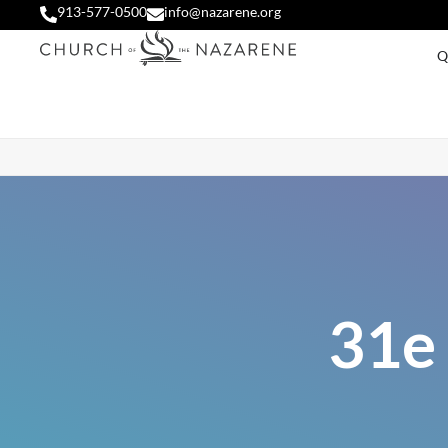
913-577-0500
info@nazarene.org
Q
31e