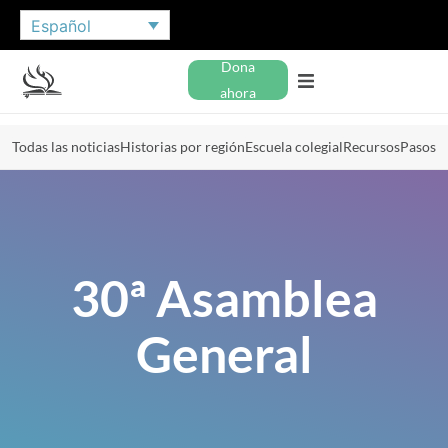
Español
Dona
ahora
Todas las noticias
Historias por región
Escuela colegial
Recursos
Pasos
30ª Asamblea
General