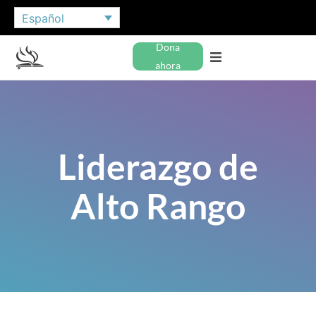
Español
Dona
ahora
Liderazgo de
Alto Rango