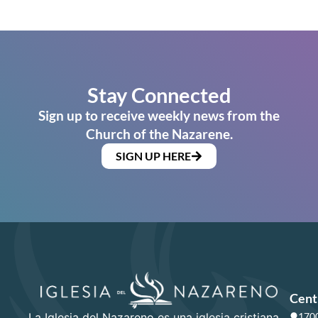
Stay Connected
Sign up to receive weekly news from the
Church of the Nazarene.
SIGN UP HERE
Cent
La Iglesia del Nazareno es una iglesia cristiana
1700