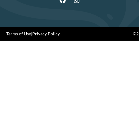
Terms of Use
|
Privacy Policy
©20