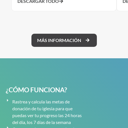
DESCARGAR TODO
D
MÁS INFORMACIÓN
¿CÓMO FUNCIONA?
Rastrea y calcula las metas de
donación de tu iglesia para que
puedas ver tu progreso las 24 horas
del día, los 7 días de la semana