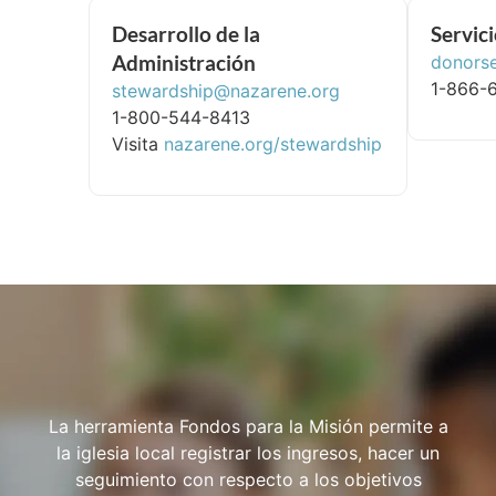
Desarrollo de la
Servic
Administración
donors
1-866-
stewardship@nazarene.org
1-800-544-8413
Visita
nazarene.org/stewardship
La herramienta Fondos para la Misión permite a
la iglesia local registrar los ingresos, hacer un
seguimiento con respecto a los objetivos