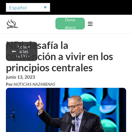
Español
Dona
ahora
NDI desafía la
Volver
a las
convención a vivir en los
noticias
principios centrales
junio 13, 2023
Por:
NOTICIAS NAZARENAS