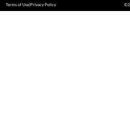
Terms of Use
|
Privacy Policy
©20