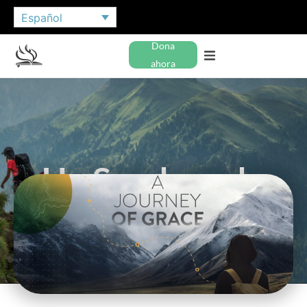
Español
Dona
ahora
Un Sendero de
Gracia