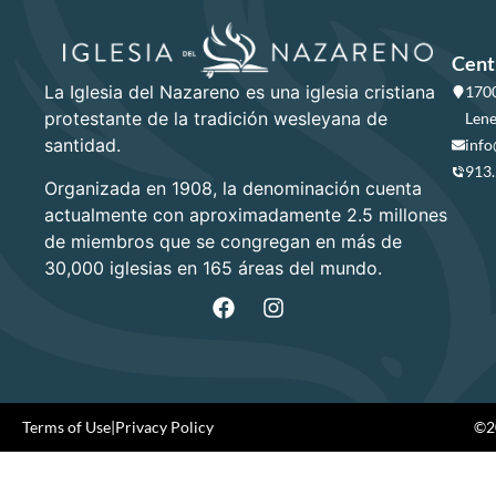
Cent
La Iglesia del Nazareno es una iglesia cristiana
1700
protestante de la tradición wesleyana de
Lene
santidad.
info
913
Organizada en 1908, la denominación cuenta
actualmente con aproximadamente 2.5 millones
de miembros que se congregan en más de
30,000 iglesias en 165 áreas del mundo.
Terms of Use
|
Privacy Policy
©20