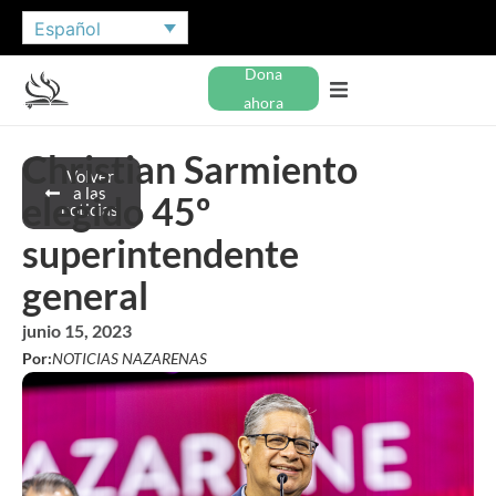
Español
Dona
ahora
Christian Sarmiento
Volver
a las
elegido 45º
noticias
superintendente
general
junio 15, 2023
Por:
NOTICIAS NAZARENAS