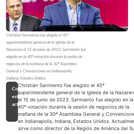
Christian Sarmiento fue elegido el 45º
superintendente general de la Iglesia de la
Nazarena el 15 de junio de 2023. Sarmiento fue
elegido en la 40ª votación durante la sesión de
negocios de la mañana de la 30ª Asamblea
General y Convenciones en Indianapolis,
Indiana, Estados Unidos.
Christian Sarmiento fue elegido el 45º
Compartir
superintendente general de la Iglesia de la Nazare
este
el 15 de junio de 2023. Sarmiento fue elegido en la
artículo
40ª votación durante la sesión de negocios de la
mañana de la 30ª Asamblea General y Convencion
en Indianapolis, Indiana, Estados Unidos. Actualme
sirve como director de la Región de América del Su