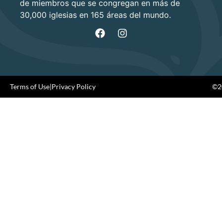
de miembros que se congregan en más de
30,000 iglesias en 165 áreas del mundo.
Terms of Use
|
Privacy Policy
©20