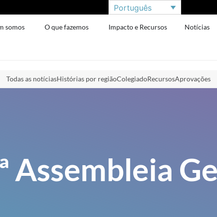
Português
m somos
O que fazemos
Impacto e Recursos
Notícias
Todas as notícias
Histórias por região
Colegiado
Recursos
Aprovações
ª Assembleia Ge