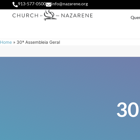
913-577-0500
info@nazarene.org
Que
Home
»
30ª Assembleia Geral
30