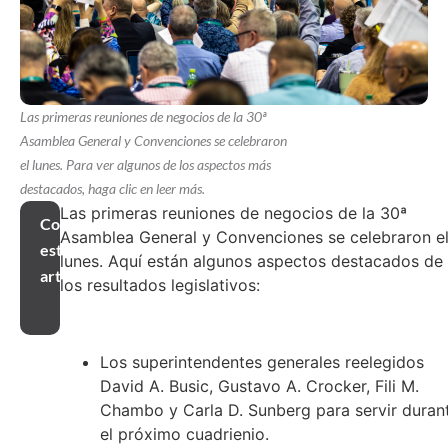
Las primeras reuniones de negocios de la 30ª
Asamblea General y Convenciones se celebraron
el lunes. Para ver algunos de los aspectos más
destacados, haga clic en leer más.
Las primeras reuniones de negocios de la 30ª
Compartir
Asamblea General y Convenciones se celebraron e
este
lunes. Aquí están algunos aspectos destacados de
artículo
los resultados legislativos:
Los superintendentes generales reelegidos
David A. Busic, Gustavo A. Crocker, Fili M.
Chambo y Carla D. Sunberg para servir duran
el próximo cuadrienio.