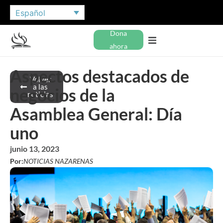
Español
Dona
ahora
Aspectos destacados de
Volver
a las
negocios de la
noticias
Asamblea General: Día
uno
junio 13, 2023
Por:
NOTICIAS NAZARENAS