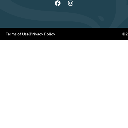
Terms of Use
|
Privacy Policy
©20