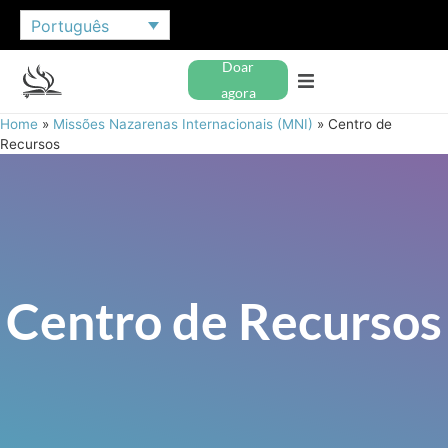
Português
Doar
agora
Home
»
Missões Nazarenas Internacionais (MNI)
»
Centro de
Recursos
Centro de Recursos