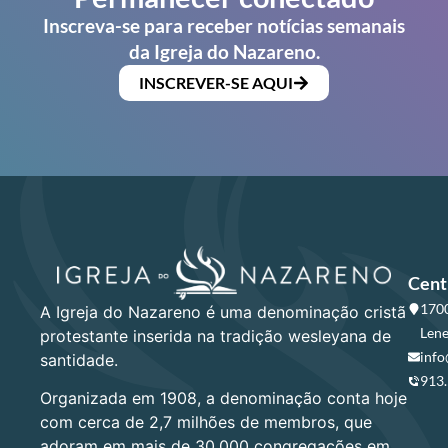
Inscreva-se para receber notícias semanais
da Igreja do Nazareno.
INSCREVER-SE AQUI
Cent
1700
A Igreja do Nazareno é uma denominação cristã
Lene
protestante inserida na tradição wesleyana de
info
santidade.
913
Organizada em 1908, a denominação conta hoje
com cerca de 2,7 milhões de membros, que
adoram em mais de 30.000 congregações em