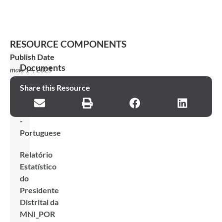
RESOURCE COMPONENTS
Publish Date
Documents
maio 14, 2025
District
Share this Resource
Statistical
Worksheet
-
Portuguese
Relatório
Estatístico
do
Presidente
Distrital da
MNI_POR