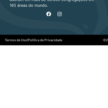
165 áreas do mundo.
Termos de Uso
|
Política de Privacidade
©20