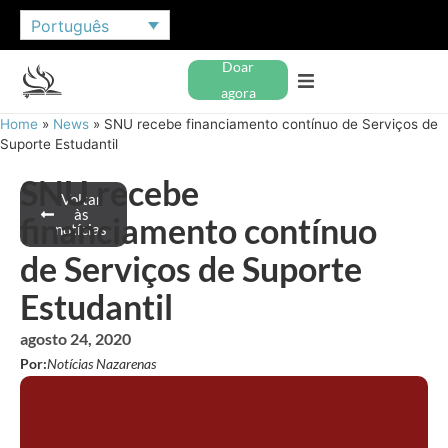
Português
Doar
agora
Home
»
News
»
SNU recebe financiamento contínuo de Serviços de
Suporte Estudantil
SNU recebe
Voltar
às
financiamento contínuo
notícias
de Serviços de Suporte
Estudantil
agosto 24, 2020
Por:
Notícias Nazarenas