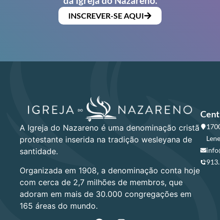
da Igreja do Nazareno.
INSCREVER-SE AQUI
Cent
1700
A Igreja do Nazareno é uma denominação cristã
Lene
protestante inserida na tradição wesleyana de
info
santidade.
913
Organizada em 1908, a denominação conta hoje
com cerca de 2,7 milhões de membros, que
adoram em mais de 30.000 congregações em
165 áreas do mundo.