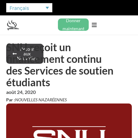
Français
Donner
maintenant
SNU reçoit un
Retour
aux
financement continu
Nouvelles
des Services de soutien
étudiants
août 24, 2020
Par :
NOUVELLES NAZARÉENNES