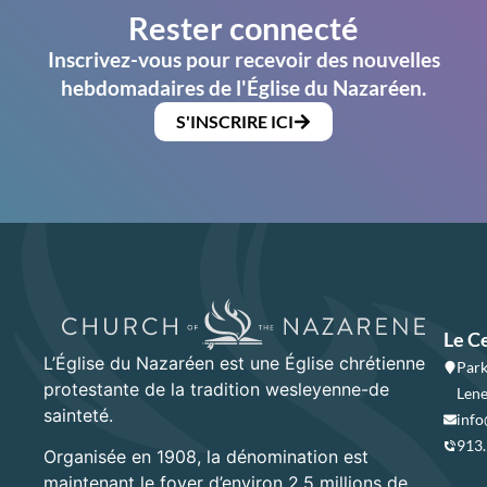
Rester connecté
Inscrivez-vous pour recevoir des nouvelles
hebdomadaires de l'Église du Nazaréen.
S'INSCRIRE ICI
Le C
L’Église du Nazaréen est une Église chrétienne
Park
protestante de la tradition wesleyenne-de
Lene
sainteté.
info
913
Organisée en 1908, la dénomination est
maintenant le foyer d’environ 2,5 millions de