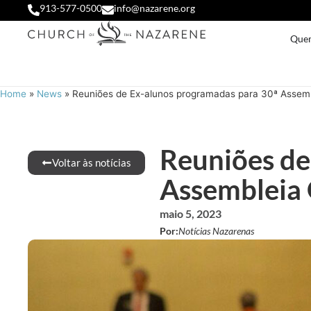
913-577-0500
info@nazarene.org
Que
Home
»
News
»
Reuniões de Ex-alunos programadas para 30ª Assemb
Reuniões de
Voltar às notícias
Assembleia 
maio 5, 2023
Por:
Notícias Nazarenas