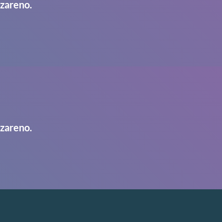
azareno.
azareno.