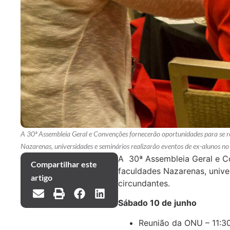
A 30ª Assembleia Geral e Convenções fornecerão oportunidades para se r
Nazarenas, universidades e seminários realizarão eventos de ex-alunos no
A 30ª Assembleia Geral e C
Compartilhar este
faculdades Nazarenas, unive
artigo
circundantes.
Sábado 10 de junho
Reunião da ONU – 11:30