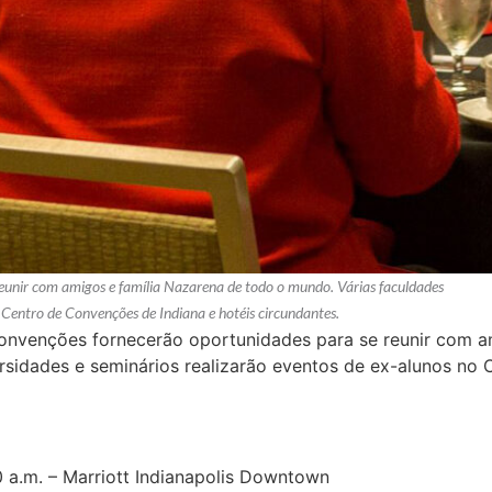
eunir com amigos e família Nazarena de todo o mundo. Várias faculdades
 Centro de Convenções de Indiana e hotéis circundantes.
onvenções fornecerão oportunidades para se reunir com am
rsidades e seminários realizarão eventos de ex-alunos no 
 a.m. – Marriott Indianapolis Downtown