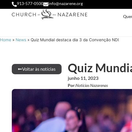
913-577-0500
info@nazarene.org
Que
Home
»
News
»
Quiz Mundial destaca dia 3 da Convenção NDI
Quiz Mundia
Voltar às notícias
junho 11, 2023
Por:
Notícias Nazarenas