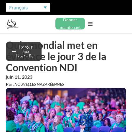
Français
Donner
maintenant
Quiz mondial met en
Retour
aux
évidence le jour 3 de la
Nouvelles
Convention NDI
juin 11, 2023
Par :
NOUVELLES NAZARÉENNES