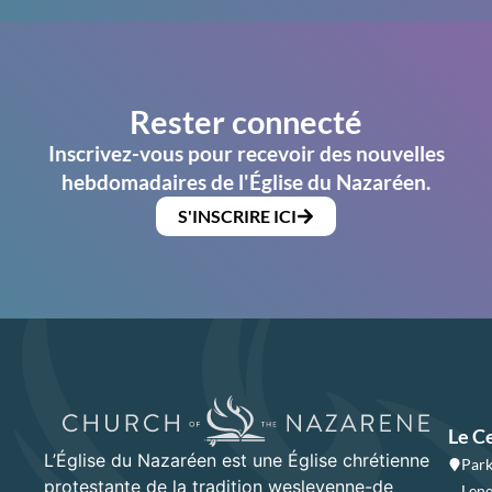
Rester connecté
Inscrivez-vous pour recevoir des nouvelles
hebdomadaires de l'Église du Nazaréen.
S'INSCRIRE ICI
Le C
L’Église du Nazaréen est une Église chrétienne
Park
protestante de la tradition wesleyenne-de
Lene