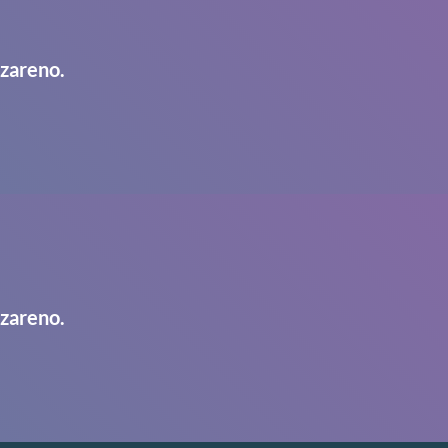
azareno.
azareno.