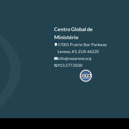
Centro Global de
Ministério
17001 Prairie Star Parkway
Lenexa, KS, EUA 66220
info@nazarene.org
913.577.0500