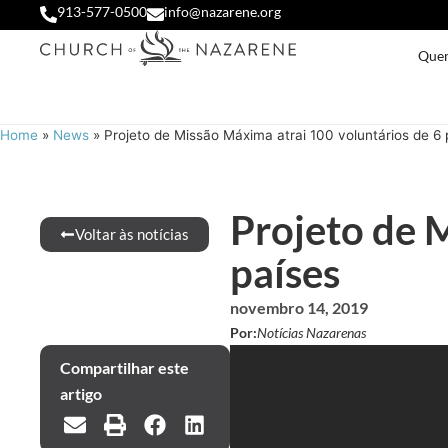
913-577-0500
info@nazarene.org
Que
Home
»
News
»
Projeto de Missão Máxima atrai 100 voluntários de 6 
Projeto de 
Voltar às notícias
países
novembro 14, 2019
Por:
Notícias Nazarenas
Compartilhar este
artigo