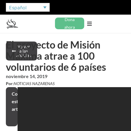
Español
Dona
ahora
El proyecto de Misión
Volver
a las
Máxima atrae a 100
noticias
voluntarios de 6 países
noviembre 14, 2019
Por:
NOTICIAS NAZARENAS
Compartir
este
artículo