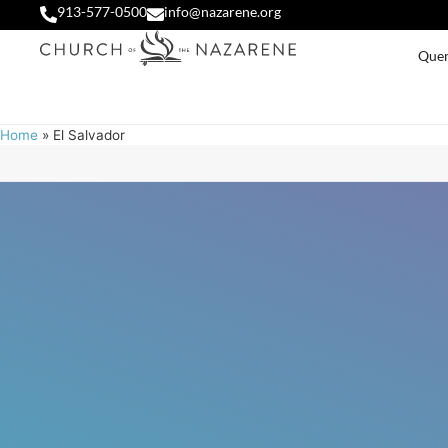
913-577-0500
info@nazarene.org
Que
Home
»
El Salvador