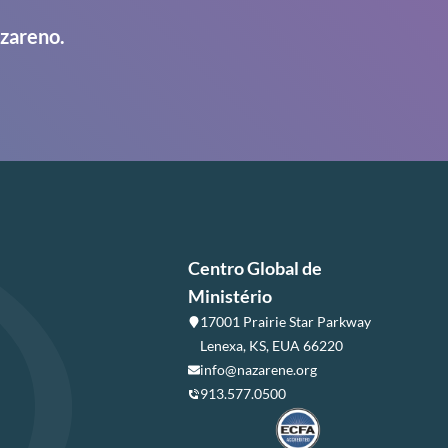
azareno.
Centro Global de
Ministério
17001 Prairie Star Parkway
Lenexa, KS, EUA 66220
info@nazarene.org
913.577.0500