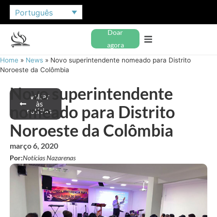
Português
Doar
agora
Home
»
News
»
Novo superintendente nomeado para Distrito
Noroeste da Colômbia
Novo superintendente
Voltar
às
nomeado para Distrito
notícias
Noroeste da Colômbia
março 6, 2020
Por:
Notícias Nazarenas