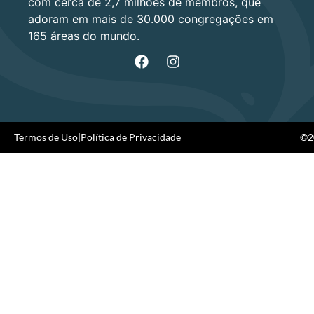
com cerca de 2,7 milhões de membros, que
adoram em mais de 30.000 congregações em
165 áreas do mundo.
Termos de Uso
|
Política de Privacidade
©20