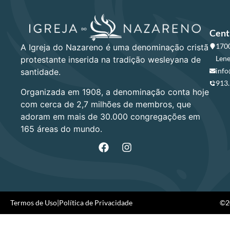
Cent
1700
A Igreja do Nazareno é uma denominação cristã
Lene
protestante inserida na tradição wesleyana de
info
santidade.
913
Organizada em 1908, a denominação conta hoje
com cerca de 2,7 milhões de membros, que
adoram em mais de 30.000 congregações em
165 áreas do mundo.
Termos de Uso
|
Política de Privacidade
©20