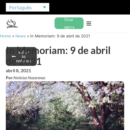
Português
Doar
agora
Home
»
News
»
In Memoriam: 9 de abril de 2021
In Memoriam: 9 de abril
Voltar
às
de 2021
notícias
abril 8, 2021
Por:
Notícias Nazarenas