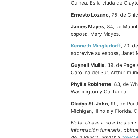
Guinea. Es la viuda de Clayto
Ernesto Lozano
, 75, de Chi
James Mayes
, 84, de Mount
esposa, Mary Mayes.
Kenneth Mingledorff
, 70, d
sobrevive su esposa, Janet M
Guynell Mullis
, 89, de Pagel
Carolina del Sur. Arthur mur
Phyllis Robinette
, 83, de Whi
Washington y California.
Gladys St. John
, 99, de Port
Michigan, Illinois y Florida. 
Nota: Únase a nosotros en or
información funeraria, obitua
de la iglesia, enviar a
news@n