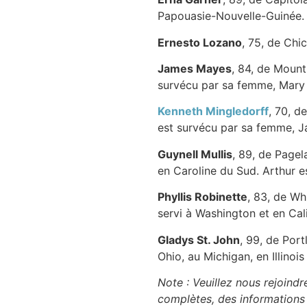
Papouasie-Nouvelle-Guinée. E
Ernesto Lozano
, 75, de Chic
James Mayes
, 84, de Mount 
survécu par sa femme, Mary
Kenneth Mingledorff
, 70, d
est survécu par sa femme, J
Guynell Mullis
, 89, de Pagela
en Caroline du Sud. Arthur 
Phyllis Robinette
, 83, de Whi
servi à Washington et en Cal
Gladys St. John
, 99, de Port
Ohio, au Michigan, en Illinoi
Note : Veuillez nous rejoindr
complètes, des informations f