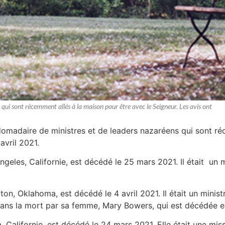
 qui sont récemment allés à la maison pour être avec le Seigneur. Les avis ont
bdomadaire de ministres et de leaders nazaréens qui sont ré
avril 2021.
ngeles, Californie, est décédé le 25 mars 2021. Il était un 
ton, Oklahoma, est décédé le 4 avril 2021. Il était un minist
dans la mort par sa femme, Mary Bowers, qui est décédée e
a, Californie, est décédé le 24 mars 2021. Elle était une miss