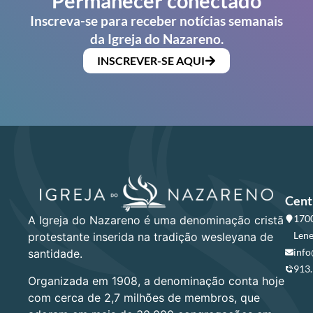
Permanecer conectado
Inscreva-se para receber notícias semanais
da Igreja do Nazareno.
INSCREVER-SE AQUI
Cent
1700
A Igreja do Nazareno é uma denominação cristã
Lene
protestante inserida na tradição wesleyana de
info
santidade.
913
Organizada em 1908, a denominação conta hoje
com cerca de 2,7 milhões de membros, que