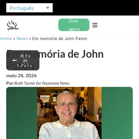
Português
Doar
agora
Home
»
News
»
Em memória de John Paton
Em memória de John
Voltar
às
Paton
notícias
maio 28, 2026
Por:
Ruth Turner for Nazarene News