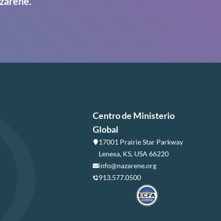
zarene.
Centro de Ministerio
Global
17001 Prairie Star Parkway
Lenexa, KS, USA 66220
info@nazarene.org
913.577.0500