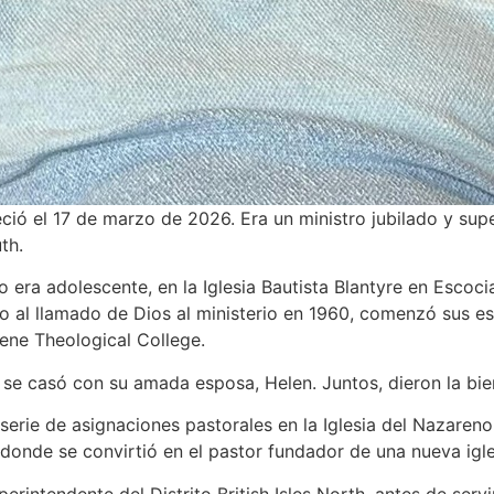
ció el 17 de marzo de 2026. Era un ministro jubilado y superi
th.
era adolescente, en la Iglesia Bautista Blantyre en Escoci
 al llamado de Dios al ministerio en 1960, comenzó sus estu
ne Theological College.
se casó con su amada esposa, Helen. Juntos, dieron la bien
 serie de asignaciones pastorales en la Iglesia del Nazareno
, donde se convirtió en el pastor fundador de una nueva ig
erintendente del Distrito British Isles North, antes de serv