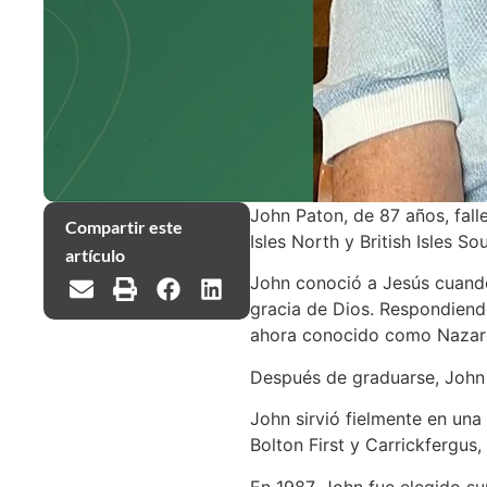
John Paton, de 87 años, falle
Compartir este
Isles North y British Isles Sou
artículo
John conoció a Jesús cuando 
gracia de Dios. Respondiendo
ahora conocido como Nazare
Después de graduarse, John 
John sirvió fielmente en una
Bolton First y Carrickfergus
En 1987, John fue elegido sup