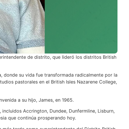
ntendente de distrito, que lideró los distritos British
a, donde su vida fue transformada radicalmente por la
dios pastorales en el British Isles Nazarene College,
venida a su hijo, James, en 1965.
, incluidos Accrington, Dundee, Dunfermline, Lisburn,
lesia que continúa prosperando hoy.
ir más tarde como superintendente del Distrito British