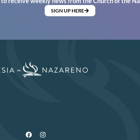
 to receive weekly news from the Church of the Na
SIGN UP HERE