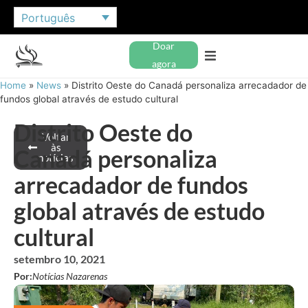
Português
Doar
agora
Home
»
News
»
Distrito Oeste do Canadá personaliza arrecadador de
fundos global através de estudo cultural
Distrito Oeste do
Voltar
às
Canadá personaliza
notícias
arrecadador de fundos
global através de estudo
cultural
setembro 10, 2021
Por:
Notícias Nazarenas