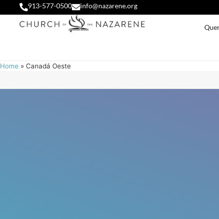
913-577-0500
info@nazarene.org
Que
Home
»
Canadá Oeste