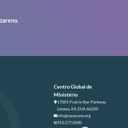
azareno.
Centro Global de
Ministério
17001 Prairie Star Parkway
Lenexa, KS, EUA 66220
info@nazarene.org
913.577.0500