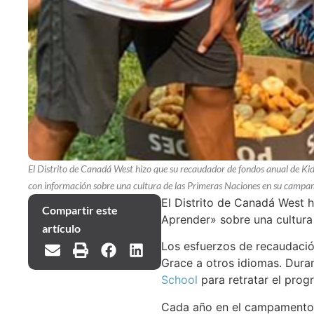
El Distrito de Canadá West hizo que su recaudador de fondos anual de Ki
con información sobre una cultura de las Primeras Naciones en su campam
El Distrito de Canadá West 
Compartir este
Aprender» sobre una cultura
artículo
Los esfuerzos de recaudació
Grace a otros idiomas. Duran
School
para retratar el prog
Cada año en el campamento f