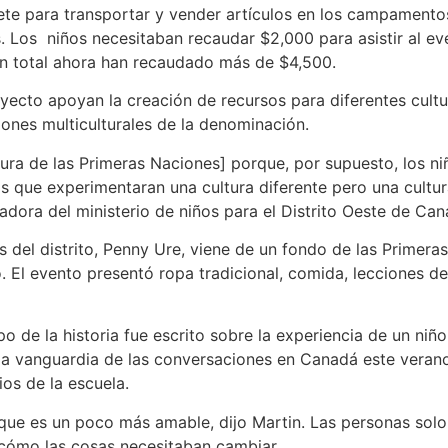
te para transportar y vender artículos en los campamentos
. Los niños necesitaban recaudar $2,000 para asistir al 
en total ahora han recaudado más de $4,500.
ecto apoyan la creación de recursos para diferentes cultura
ones multiculturales de la denominación.
ura de las Primeras Naciones] porque, por supuesto, los n
os que experimentaran una cultura diferente pero una cultu
nadora del ministerio de niños para el Distrito Oeste de Can
s del distrito, Penny Ure, viene de un fondo de las Primera
 El evento presentó ropa tradicional, comida, lecciones de
mpo de la historia fue escrito sobre la experiencia de un niñ
 la vanguardia de las conversaciones en Canadá este vera
ios de la escuela.
o que es un poco más amable, dijo Martin. Las personas sol
cómo las cosas necesitaban cambiar.