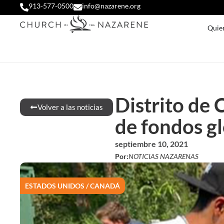
913-577-0500
info@nazarene.org
Quie
Distrito de
Volver a las noticias
de fondos gl
septiembre 10, 2021
Por:
NOTICIAS NAZARENAS
ESTADOS UNIDOS / CANADÁ