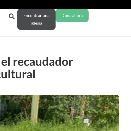
Encontrar una
Dona ahora
iglesia
 el recaudador
cultural