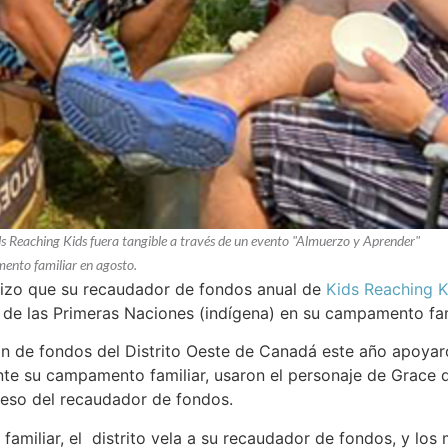
ds Reaching Kids fuera tangible a través de un evento "Almuerzo y Aprender"
ento familiar en agosto.
hizo que su recaudador de fondos anual de
Kids Reaching K
 de las Primeras Naciones (indígena) en su campamento fam
n de fondos del Distrito Oeste de Canadá este año apoyaro
te su campamento familiar, usaron el personaje de Grace d
reso del recaudador de fondos.
amiliar, el distrito vela a su recaudador de fondos, y lo