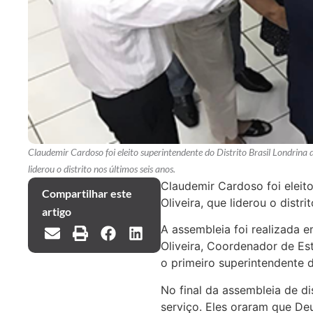
Claudemir Cardoso foi eleito superintendente do Distrito Brasil Londrina d
liderou o distrito nos últimos seis anos.
Claudemir Cardoso foi eleito
Compartilhar este
Oliveira, que liderou o distri
artigo
A assembleia foi realizada 
Oliveira, Coordenador de Est
o primeiro superintendente d
No final da assembleia de di
serviço. Eles oraram que De