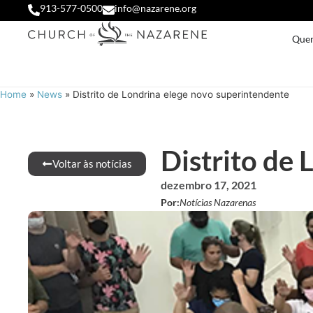
913-577-0500
info@nazarene.org
Que
Home
»
News
»
Distrito de Londrina elege novo superintendente
Distrito de
Voltar às notícias
dezembro 17, 2021
Por:
Notícias Nazarenas