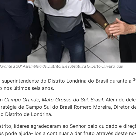
urante a 30ª Assembleia de Distrito. Ele substituirá Gilberto Oliveira, que
3
 superintendente do Distrito Londrina do Brasil durante a
to nos últimos seis anos.
em
Campo Grande,
Mato Grosso do Sul, Brasil
. Além de dele
ratégia de Campo Sul do Brasil Romero Moreira, Diretor de
o Distrito de Londrina.
strito, líderes agradeceram ao Senhor pelo cuidado e dire
us pode ajudá- los a continuar a dar fruto através deste n